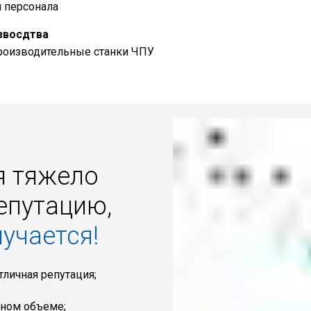
и персонала
звосдтва
роизводительные станки ЧПУ
я тяжело
епутацию,
лучается!
отличная репутация;
лном объеме;