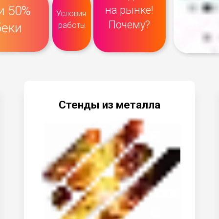
и 50%
на рынке!
Условия
Почему?
еки
работы
Стенды из металла